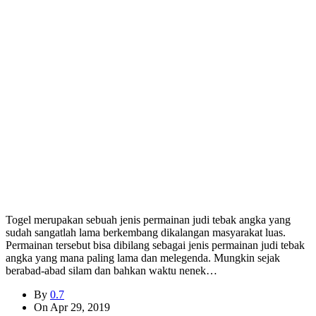
Togel merupakan sebuah jenis permainan judi tebak angka yang
sudah sangatlah lama berkembang dikalangan masyarakat luas.
Permainan tersebut bisa dibilang sebagai jenis permainan judi tebak
angka yang mana paling lama dan melegenda. Mungkin sejak
berabad-abad silam dan bahkan waktu nenek…
By
0.7
On
Apr 29, 2019