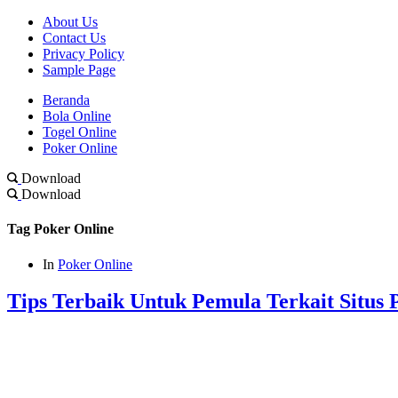
About Us
Contact Us
Privacy Policy
Sample Page
Beranda
Bola Online
Togel Online
Poker Online
Download
Download
Tag
Poker Online
In
Poker Online
Tips Terbaik Untuk Pemula Terkait Situs 