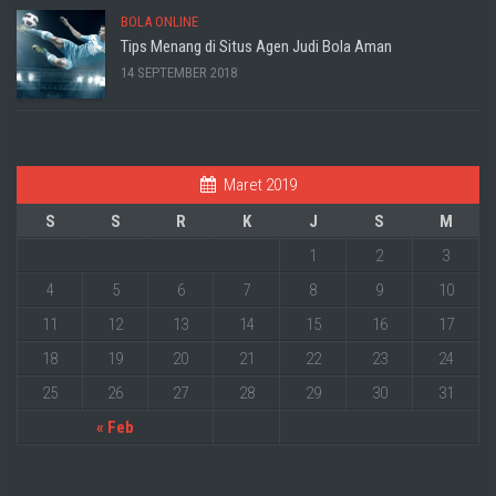
BOLA ONLINE
Tips Menang di Situs Agen Judi Bola Aman
14 SEPTEMBER 2018
Maret 2019
S
S
R
K
J
S
M
1
2
3
4
5
6
7
8
9
10
11
12
13
14
15
16
17
18
19
20
21
22
23
24
25
26
27
28
29
30
31
« Feb