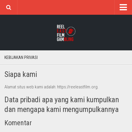
Beranda
Domino 99
Kontak
Kebijakan Privasi
KEBIJAKAN PRIVASI
Siapa kami
Alamat situs web kami adalah: https://reeleastfilm.org.
Data pribadi apa yang kami kumpulkan
dan mengapa kami mengumpulkannya
Komentar