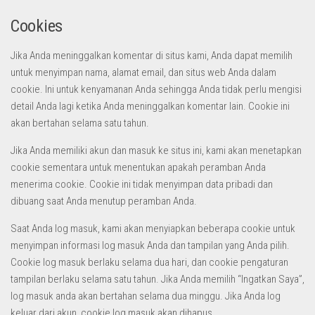
Cookies
Jika Anda meninggalkan komentar di situs kami, Anda dapat memilih
untuk menyimpan nama, alamat email, dan situs web Anda dalam
cookie. Ini untuk kenyamanan Anda sehingga Anda tidak perlu mengisi
detail Anda lagi ketika Anda meninggalkan komentar lain. Cookie ini
akan bertahan selama satu tahun.
Jika Anda memiliki akun dan masuk ke situs ini, kami akan menetapkan
cookie sementara untuk menentukan apakah peramban Anda
menerima cookie. Cookie ini tidak menyimpan data pribadi dan
dibuang saat Anda menutup peramban Anda.
Saat Anda log masuk, kami akan menyiapkan beberapa cookie untuk
menyimpan informasi log masuk Anda dan tampilan yang Anda pilih.
Cookie log masuk berlaku selama dua hari, dan cookie pengaturan
tampilan berlaku selama satu tahun. Jika Anda memilih “Ingatkan Saya”,
log masuk anda akan bertahan selama dua minggu. Jika Anda log
keluar dari akun, cookie log masuk akan dihapus.