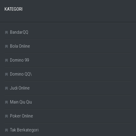
KATEGORI
BandarQQ
Bola Online
Domino 99
Domino QQ\
Judi Online
Main Qiu Qiu
Poker Online
Tak Berkategori