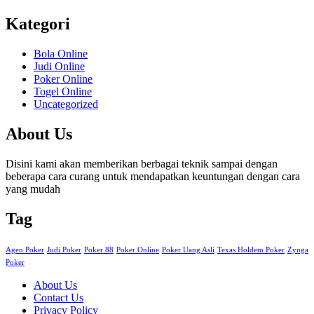
Kategori
Bola Online
Judi Online
Poker Online
Togel Online
Uncategorized
About Us
Disini kami akan memberikan berbagai teknik sampai dengan
beberapa cara curang untuk mendapatkan keuntungan dengan cara
yang mudah
Tag
Agen Poker
Judi Poker
Poker 88
Poker Online
Poker Uang Asli
Texas Holdem Poker
Zynga
Poker
About Us
Contact Us
Privacy Policy