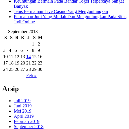
Keuntungan Bermain Pada Bandar Togel Terpercaya Sangat
Banyak
Jenis Permainan Live Casino Yang Menguntungkan
Permainan Judi Yang Mudah Dan Menguntungkan Pada Situs
Judi Online
September 2018
S
S
R
K
J
S
M
1
2
3
4
5
6
7
8
9
10
11
12
13
14
15
16
17
18
19
20
21
22
23
24
25
26
27
28
29
30
Feb »
Arsip
Juli 2019
Juni 2019
Mei 2019
April 2019
Februari 2019
September 2018