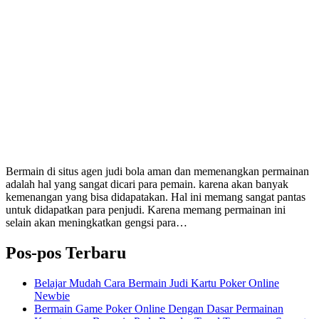
Bermain di situs agen judi bola aman dan memenangkan permainan
adalah hal yang sangat dicari para pemain. karena akan banyak
kemenangan yang bisa didapatakan. Hal ini memang sangat pantas
untuk didapatkan para penjudi. Karena memang permainan ini
selain akan meningkatkan gengsi para…
Pos-pos Terbaru
Belajar Mudah Cara Bermain Judi Kartu Poker Online
Newbie
Bermain Game Poker Online Dengan Dasar Permainan