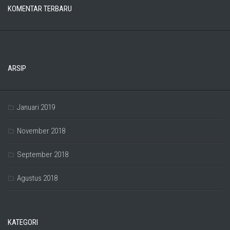
KOMENTAR TERBARU
ARSIP
Januari 2019
November 2018
September 2018
Agustus 2018
KATEGORI