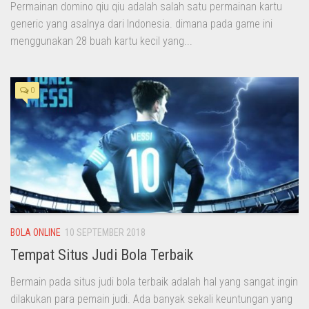
Permainan domino qiu qiu adalah salah satu permainan kartu
generic yang asalnya dari Indonesia. dimana pada game ini
menggunakan 28 buah kartu kecil yang...
0
BOLA ONLINE
10 SEPTEMBER 2018
Tempat Situs Judi Bola Terbaik
Bermain pada situs judi bola terbaik adalah hal yang sangat ingin
dilakukan para pemain judi. Ada banyak sekali keuntungan yang