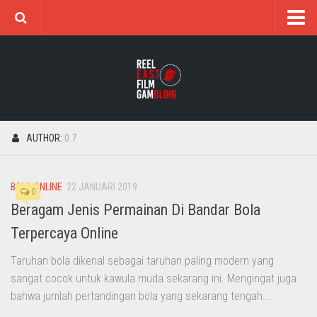
Beranda
Domino 99
Kontak
Kebijakan Privasi
AUTHOR:
0.7
BOLA ONLINE
22 JANUARI 2019
0
Beragam Jenis Permainan Di Bandar Bola
Terpercaya Online
Taruhan bola dikenal sebagai taruhan paling modern yang
sangat cocok untuk kawula muda sekarang ini. Mengingat juga
bahwa jumlah pertandingan bola yang sekarang tengah...