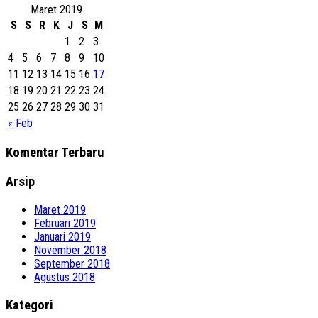
Maret 2019
S
S
R
K
J
S
M
1
2
3
4
5
6
7
8
9
10
11
12
13
14
15
16
17
18
19
20
21
22
23
24
25
26
27
28
29
30
31
« Feb
Komentar Terbaru
Arsip
Maret 2019
Februari 2019
Januari 2019
November 2018
September 2018
Agustus 2018
Kategori