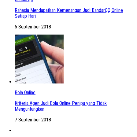
Rahasia Mendapatkan Kemenangan Judi BandarQQ Online
Setiap Hari
5 September 2018
Bola Online
Kriteria Agen Judi Bola Online Penipu yang Tidak
Menguntungkan
7 September 2018