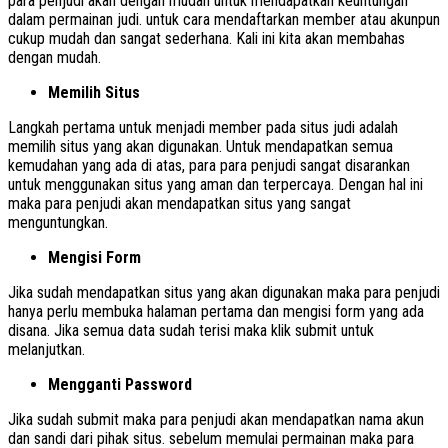
para penjudi akan dengan mudah untuk mendapatkan keuntungan
dalam permainan judi. untuk cara mendaftarkan member atau akunpun
cukup mudah dan sangat sederhana. Kali ini kita akan membahas
dengan mudah.
Memilih Situs
Langkah pertama untuk menjadi member pada situs judi adalah
memilih situs yang akan digunakan. Untuk mendapatkan semua
kemudahan yang ada di atas, para para penjudi sangat disarankan
untuk menggunakan situs yang aman dan terpercaya. Dengan hal ini
maka para penjudi akan mendapatkan situs yang sangat
menguntungkan.
Mengisi Form
Jika sudah mendapatkan situs yang akan digunakan maka para penjudi
hanya perlu membuka halaman pertama dan mengisi form yang ada
disana. Jika semua data sudah terisi maka klik submit untuk
melanjutkan.
Mengganti Password
Jika sudah submit maka para penjudi akan mendapatkan nama akun
dan sandi dari pihak situs. sebelum memulai permainan maka para