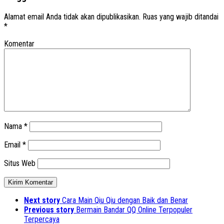
Alamat email Anda tidak akan dipublikasikan.
Ruas yang wajib ditandai
*
Komentar
Nama
*
Email
*
Situs Web
Next story
Cara Main Qiu Qiu dengan Baik dan Benar
Previous story
Bermain Bandar QQ Online Terpopuler
Terpercaya