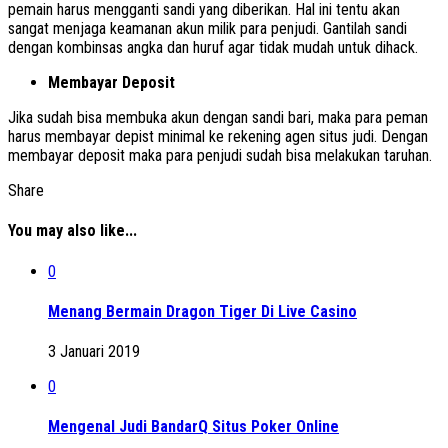
pemain harus mengganti sandi yang diberikan. Hal ini tentu akan
sangat menjaga keamanan akun milik para penjudi. Gantilah sandi
dengan kombinsas angka dan huruf agar tidak mudah untuk dihack.
Membayar Deposit
Jika sudah bisa membuka akun dengan sandi bari, maka para peman
harus membayar depist minimal ke rekening agen situs judi. Dengan
membayar deposit maka para penjudi sudah bisa melakukan taruhan.
Share
You may also like...
0
Menang Bermain Dragon Tiger Di Live Casino
3 Januari 2019
0
Mengenal Judi BandarQ Situs Poker Online