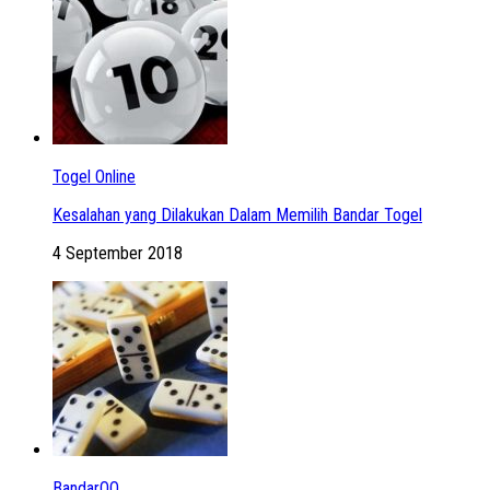
Togel Online
Kesalahan yang Dilakukan Dalam Memilih Bandar Togel
4 September 2018
BandarQQ